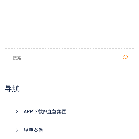
导航
APP下载j9直营集团
经典案例