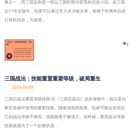
著之一，而三国志则是一部以三国时期为背景的历史小说。在三国
志11中文版中，玩家可以通过导入水浒版文章，将两个经典作品进
行有机结合，为游戏...
三国战法：技能重置重塑等级，破局重生
2026-04-03
三国志战法重置等级技能 在《三国志战法》这款游戏中，战法是玩
家在游戏中使用的重要技能。随着游戏的发展，玩家可能会发现自
己的战法等级不够高，技能效果不够强大。这时候，重置战法等级
技能就成为了一个必要的选...