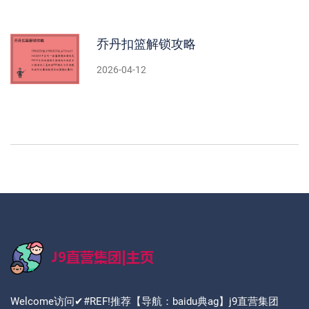
乔丹扣篮解锁攻略
2026-04-12
Welcome访问✔#REF!推荐【导航：baidu典ag】j9直营集团