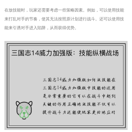
在放技能时，玩家还需要考虑一些策略因素。例如，可以使用技能
来打乱对手的节奏，使其无法按照原计划进行战斗。还可以使用技
能来引诱对手进入陷阱，从而获得优势。