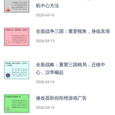
机中心方法
2026-04-16
全面战争三国：重塑视角，身临其境
2026-04-15
全新战略：重塑三国格局，迁移中
心，汉帝崛起
2026-04-14
修改器助你拒绝游戏广告
2026-04-13