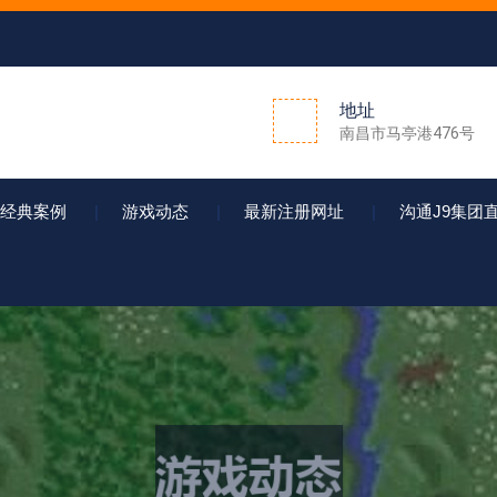
地址
南昌市马亭港476号
经典案例
游戏动态
最新注册网址
沟通J9集团