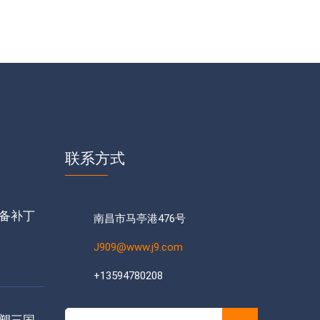
联系方式
备补丁
南昌市马亭港476号
J909@www.j9.com
+13594780208