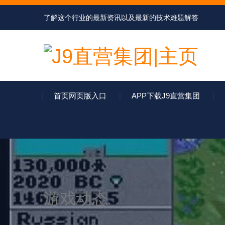
了解这个行业的最新资讯以及最新的技术难题解答
首页网页版入口
APP下载j9直营集团
游戏动态