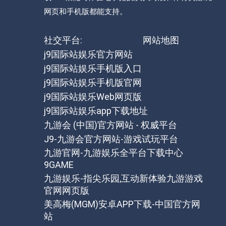
网页和手机版都能支持。
社交平台:
网站地图
j9国际站娱乐官方网站
j9国际站娱乐手机版入口
j9国际站娱乐手机版官网
j9国际站娱乐Web网页版
j9国际站娱乐app下载地址
九游会 (中国)官方网站 - 权威平台
J9-九游会官方网站-游戏试玩平台
九游官网-九游娱乐全平台下载中心
9GAME
九游娱乐-指尖乐园,互动新体验九游游戏
官网网页版
美高梅(MGM)安卓APP下载-中国官方网
站