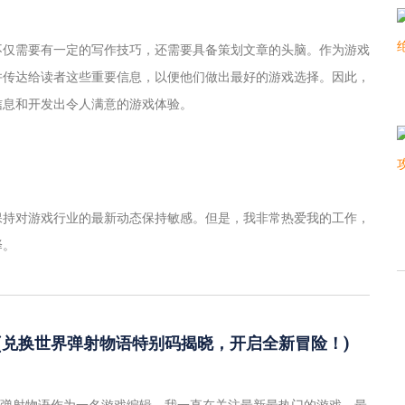
不仅需要有一定的写作技巧，还需要具备策划文章的头脑。作为游戏
并传达给读者这些重要信息，以便他们做出最好的游戏选择。因此，
信息和开发出令人满意的游戏体验。
保持对游戏行业的最新动态保持敏感。但是，我非常热爱我的工作，
择。
(兑换世界弹射物语特别码揭晓，开启全新冒险！)