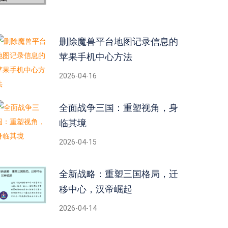
删除魔兽平台地图记录信息的
苹果手机中心方法
2026-04-16
全面战争三国：重塑视角，身
临其境
2026-04-15
全新战略：重塑三国格局，迁
移中心，汉帝崛起
2026-04-14