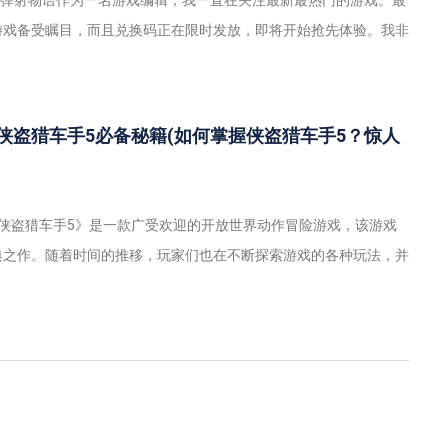
世界弹射物语作为一名游戏编辑，我一直在关注最新最热门的游戏。最
游戏备受瞩目，而且兑换码正在限时发放，即将开始抢先体验。我非
侠盗猎车手5必备秘籍(如何掌握侠盗猎车手5？惊人
侠盗猎车手5》是一款广受欢迎的开放世界动作冒险游戏，该游戏
典之作。随着时间的推移，玩家们也在不断探索游戏的各种玩法，并