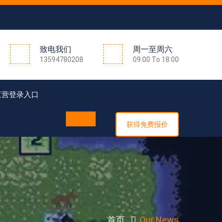
致电我们
周一至周六
13594780208
09:00 To 18:00
直营登录入口
获得免费报价
首页
Our News