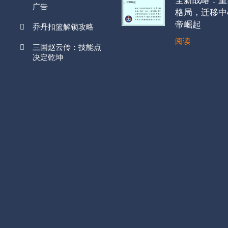
全新战略：重
广告
格局，迁移中
帝崛起
乔丹扣篮解锁攻略
阅读
三国赵云传：技能点
决定乾坤