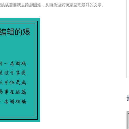
些挑战需要我去跨越困难，从而为游戏玩家呈现最好的文章。