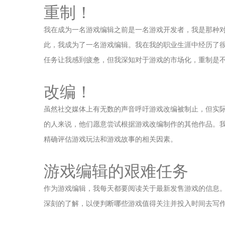
重制！
我在成为一名游戏编辑之前是一名游戏开发者，我是那种
此，我成为了一名游戏编辑。我在我的职业生涯中经历了
任务让我感到疲惫，但我深知对于游戏的市场化，重制是
改编！
虽然社交媒体上有无数的声音呼吁游戏改编被制止，但实
的人来说，他们愿意尝试根据游戏改编制作的其他作品。
精确评估游戏玩法和游戏故事的相关因素。
游戏编辑的艰难任务
作为游戏编辑，我每天都要阅读关于最新发售游戏的信息
深刻的了解，以便判断哪些游戏值得关注并投入时间去写