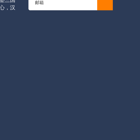
塑三国
心，汉